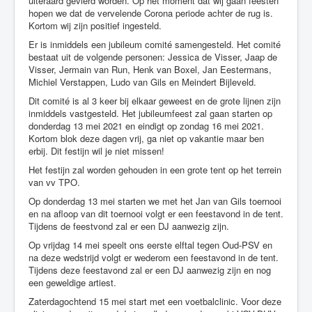
uiteraard gevierd worden. Op het moment dat wij gaan feesten
hopen we dat de vervelende Corona periode achter de rug is.
Kortom wij zijn positief ingesteld.
Er is inmiddels een jubileum comité samengesteld. Het comité
bestaat uit de volgende personen: Jessica de Visser, Jaap de
Visser, Jermain van Run, Henk van Boxel, Jan Eestermans,
Michiel Verstappen, Ludo van Gils en Meindert Bijleveld.
Dit comité is al 3 keer bij elkaar geweest en de grote lijnen zijn
inmiddels vastgesteld. Het jubileumfeest zal gaan starten op
donderdag 13 mei 2021 en eindigt op zondag 16 mei 2021.
Kortom blok deze dagen vrij, ga niet op vakantie maar ben
erbij. Dit festijn wil je niet missen!
Het festijn zal worden gehouden in een grote tent op het terrein
van vv TPO.
Op donderdag 13 mei starten we met het Jan van Gils toernooi
en na afloop van dit toernooi volgt er een feestavond in de tent.
Tijdens de feestvond zal er een DJ aanwezig zijn.
Op vrijdag 14 mei speelt ons eerste elftal tegen Oud-PSV en
na deze wedstrijd volgt er wederom een feestavond in de tent.
Tijdens deze feestavond zal er een DJ aanwezig zijn en nog
een geweldige artiest.
Zaterdagochtend 15 mei start met een voetbalclinic. Voor deze