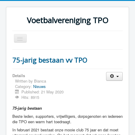
Voetbalvereniging TPO
Toggle
Navigation
Home
75-jarig bestaan vv TPO
Over TPO
Teams
Details
Written by
Bianca
Foto's
Category:
Nieuws
Published: 21 May 2020
Sponsoring
Hits: 8915
Programma
75-jarig bestaan
Beste leden, supporters, vrijwilligers, dorpsgenoten en iedereen
die TPO een warm hart toedraagt.
In februari 2021 bestaat onze mooie club 75 jaar en dat moet