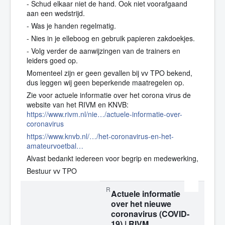
- Schud elkaar niet de hand. Ook niet voorafgaand
aan een wedstrijd.
- Was je handen regelmatig.
- Nies in je elleboog en gebruik papieren zakdoekjes.
- Volg verder de aanwijzingen van de trainers en
leiders goed op.
Momenteel zijn er geen gevallen bij vv TPO bekend,
dus leggen wij geen beperkende maatregelen op.
Zie voor actuele informatie over het corona virus de
website van het RIVM en KNVB:
https://www.rivm.nl/nie…/actuele-informatie-over-
coronavirus
https://www.knvb.nl/…/het-coronavirus-en-het-
amateurvoetbal…
Alvast bedankt iedereen voor begrip en medewerking,
Bestuur vv TPO
Het RIVMRijksinstituut voor Volksgezondheid en Milieu krijgt veel vragen o
RIVM.NL
Actuele informatie
over het nieuwe
coronavirus (COVID-
19) | RIVM