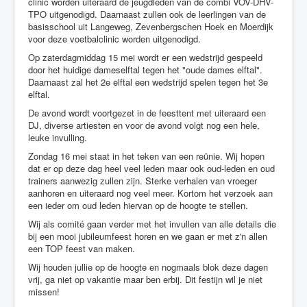
clinic worden uiteraard de jeugdleden van de combi VOV-DHV-
TPO uitgenodigd. Daarnaast zullen ook de leerlingen van de
basisschool uit Langeweg, Zevenbergschen Hoek en Moerdijk
voor deze voetbalclinic worden uitgenodigd.
Op zaterdagmiddag 15 mei wordt er een wedstrijd gespeeld
door het huidige dameselftal tegen het "oude dames elftal".
Daarnaast zal het 2e elftal een wedstrijd spelen tegen het 3e
elftal.
De avond wordt voortgezet in de feesttent met uiteraard een
DJ, diverse artiesten en voor de avond volgt nog een hele,
leuke invulling.
Zondag 16 mei staat in het teken van een reünie. Wij hopen
dat er op deze dag heel veel leden maar ook oud-leden en oud
trainers aanwezig zullen zijn. Sterke verhalen van vroeger
aanhoren en uiteraard nog veel meer. Kortom het verzoek aan
een ieder om oud leden hiervan op de hoogte te stellen.
Wij als comité gaan verder met het invullen van alle details die
bij een mooi jubileumfeest horen en we gaan er met z'n allen
een TOP feest van maken.
Wij houden jullie op de hoogte en nogmaals blok deze dagen
vrij, ga niet op vakantie maar ben erbij. Dit festijn wil je niet
missen!