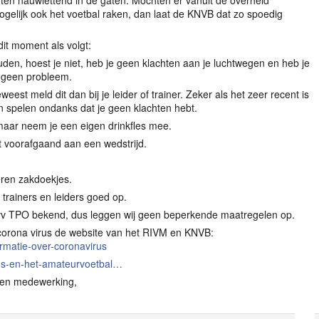
hten nauwlettend in de gaten. Mochten er vanuit de overheid
elijk ook het voetbal raken, dan laat de KNV
B dat zo spoedig
dit moment als volgt:
ouden, hoest je niet, heb je geen klachten aan je luchtwegen en heb je
n geen probleem.
weest meld dit dan bij je leider of trainer. Zeker als het zeer recent is
n spelen ondanks dat je geen klachten hebt.
n, maar neem je een eigen drinkfles mee.
t voorafgaand aan een wedstrijd.
eren zakdoekjes.
 trainers en leiders goed op.
 vv TPO bekend, dus leggen wij geen beperkende maatregelen op.
t corona virus de website van het RIVM en KNVB:
ormatie-over-coronavirus
rus-en-het-amateurvoetbal…
p en medewerking,
n Milieu krijgt veel vragen over het nieuwe coronavirus COVID-19. Hier vind je act