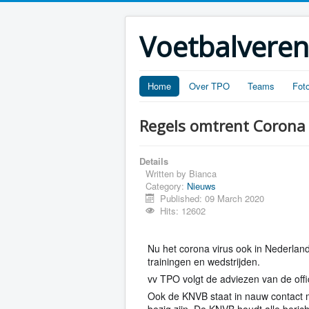
Voetbalveren
Home
Over TPO
Teams
Foto
Regels omtrent Corona 
Details
Written by
Bianca
Category:
Nieuws
Published: 09 March 2020
Hits: 12602
Nu het corona virus ook in Nederland 
trainingen en wedstrijden.
vv TPO volgt de adviezen van de offi
Ook de KNVB staat in nauw contact 