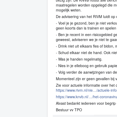
bezig zijn. De KNVB houdt alle beric
maatregelen worden opgelegd die mog
mogelijk weten.
De advisering van het RIVM luidt op 
- Voel je je gezond, ben je niet verk
geen koorts dan is trainen en spele
- Ben je recent in een risicogebied ge
geweest, adviseren we je niet te gaa
- Drink niet uit elkaars fles of bido
- Schud elkaar niet de hand. Ook nie
- Was je handen regelmatig.
- Nies in je elleboog en gebruik papi
- Volg verder de aanwijzingen van de
Momenteel zijn er geen gevallen bij
Zie voor actuele informatie over he
https://www.rivm.nl/nie…/actuele-inf
https://www.knvb.nl/…/het-coronavi
Alvast bedankt iedereen voor begri
Bestuur vv TPO
Het RIVMRijksinstituut voor Volksgezondheid e