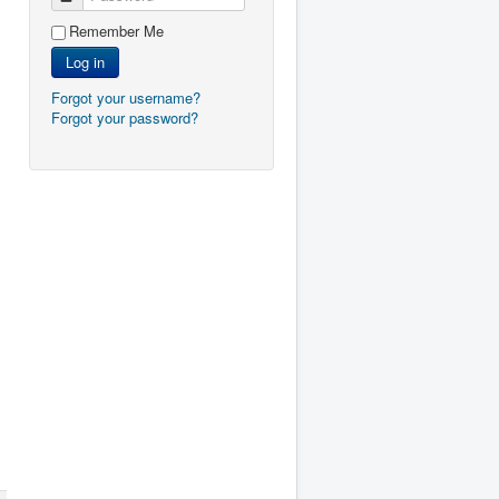
Remember Me
Log in
Forgot your username?
Forgot your password?
uele informatie over het coronavirus .