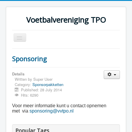
Voetbalvereniging TPO
Toggle
Navigation
Home
Sponsoring
Over TPO
Teams
Details
Written by
Super User
Foto's
Category:
Sponsorpakketten
Published: 28 July 2014
Sponsoring
Hits: 6290
Programma
Voor meer informatie kunt u contact opnemen
met via
sponsoring@vvtpo.nl
Popular Tags