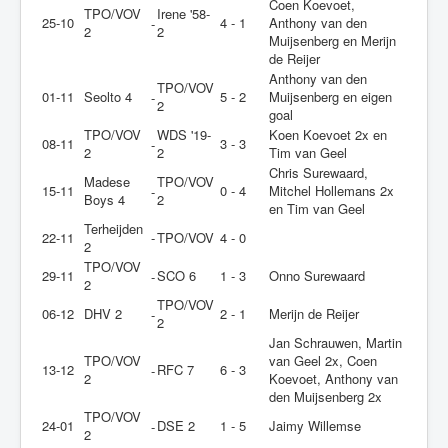
Coen Koevoet,
TPO/VOV
Irene '58-
25-10
4 - 1
Anthony van den
-
2
2
Muijsenberg en Merijn
de Reijer
Anthony van den
TPO/VOV
01-11
Seolto 4
5 - 2
Muijsenberg en eigen
-
2
goal
TPO/VOV
WDS '19-
Koen Koevoet 2x en
08-11
3 - 3
-
2
2
Tim van Geel
Chris Surewaard,
Madese
TPO/VOV
15-11
0 - 4
Mitchel Hollemans 2x
-
Boys 4
2
en Tim van Geel
Terheijden
22-11
-
TPO/VOV
4 - 0
2
TPO/VOV
29-11
SCO 6
1 - 3
Onno Surewaard
-
2
TPO/VOV
06-12
DHV 2
2 - 1
Merijn de Reijer
-
2
Jan Schrauwen, Martin
TPO/VOV
van Geel 2x, Coen
13-12
RFC 7
6 - 3
-
2
Koevoet, Anthony van
den Muijsenberg 2x
TPO/VOV
24-01
DSE 2
1 - 5
Jaimy Willemse
-
2