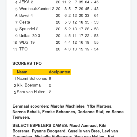
JEKA 2
20
11
2
7
35
64
45
4
-
Wernhout/Zundert 2
20
8
5
7
29
45
43
5
-
Bavel 4
20
6
2
12
20
33
64
6
-
Gesta
20
5
3
12
18
35
53
7
-
Sprundel 2
20
5
2
13
17
28
53
8
-
Unitas '30-3
20
4
5
11
17
22
53
9
-
WDS '19
20
4
4
12
16
18
55
10
-
TPO
20
4
3
13
15
19
54
11
-
SCORERS TPO
Naam
doelpunten
Naomi Schoones
9
1
Kiki Boersma
2
2
Sam van Hulten
2
2
Eenmaal scoorden: Marcha Machielse, Yfke Martens,
Nerena Schalk, Femke Schoones, Dorianne Stuij en Senna
Teuwsen.
SELECTIESPELERS DAMES:
Maud Aanraad, Kiki
Boersma, Ryanne Boogaard, Gyselle van Bree, Levi van
Drongelen, Michelle Hollemans, Sam van Hulten, Evi