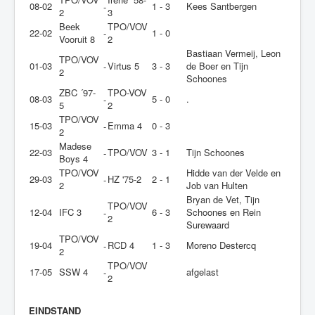
08-02
1 - 3
Kees Santbergen
-
2
3
Beek
TPO/VOV
22-02
1 - 0
-
Vooruit 8
2
Bastiaan Vermeij, Leon
TPO/VOV
01-03
Virtus 5
3 - 3
de Boer en Tijn
-
2
Schoones
ZBC ´97-
TPO-VOV
08-03
5 - 0
.
-
5
2
TPO/VOV
15-03
Emma 4
0 - 3
-
2
Madese
22-03
TPO/VOV
3 - 1
Tijn Schoones
-
Boys 4
TPO/VOV
Hidde van der Velde en
29-03
HZ '75-2
2 - 1
-
2
Job van Hulten
Bryan de Vet, Tijn
TPO/VOV
12-04
IFC 3
6 - 3
Schoones en Rein
-
2
Surewaard
TPO/VOV
19-04
RCD 4
1 - 3
Moreno Destercq
-
2
TPO/VOV
17-05
SSW 4
afgelast
-
2
EINDSTAND