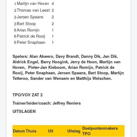
Martijn van Hoven
4
1
Thomas van Leest
2
3
Jeroen Spaans
2
3
Bart Stoop
2
3
6
Arian Romijn
1
6
Patrick de Rooij
1
6
Peter Snaphaan
1
Spelers: Alan Akwero, Davy Brandt, Danny Dik, Jan Dik,
Aldrick Engel, Barry Hoogink, Jerry de Hoon, Martijn van
Hoven, Pieter-Jan Kieboom, Arian Romijn, Patrick de
Rooij, Peter Snaphaan, Jeroen Spaans, Bart Stoop, Martijn
Tetteroo, Sander van Wensem en Matthijs Welschen.
TPO/VOV ZAT 2
Trainer/leider/coach: Jeffrey Reniers
UITSLAGEN
Doelpuntenmakers
Datum
Thuis
Uit
Uitslag
TPO