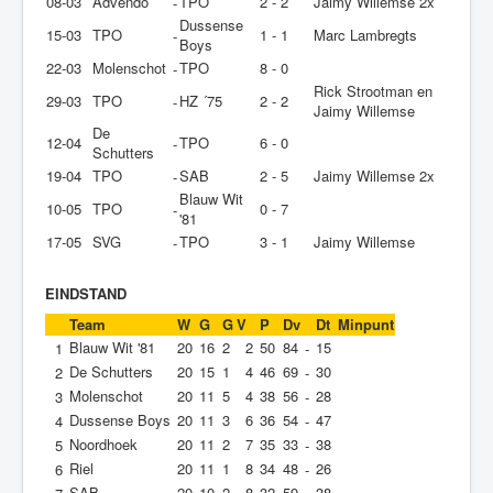
08-03
Advendo
TPO
2 - 2
Jaimy Willemse 2x
-
Dussense
15-03
TPO
1 - 1
Marc Lambregts
-
Boys
22-03
Molenschot
TPO
8 - 0
-
Rick Strootman en
29-03
TPO
HZ ´75
2 - 2
-
Jaimy Willemse
De
12-04
TPO
6 - 0
-
Schutters
19-04
TPO
SAB
2 - 5
Jaimy Willemse 2x
-
Blauw Wit
10-05
TPO
0 - 7
-
'81
17-05
SVG
TPO
3 - 1
Jaimy Willemse
-
EINDSTAND
Team
W
G
G
V
P
Dv
Dt
Minpunt
Blauw Wit '81
20
16
2
2
50
84
15
1
-
De Schutters
20
15
1
4
46
69
30
2
-
Molenschot
20
11
5
4
38
56
28
3
-
Dussense Boys
20
11
3
6
36
54
47
4
-
Noordhoek
20
11
2
7
35
33
38
5
-
Riel
20
11
1
8
34
48
26
6
-
SAB
20
10
2
8
32
59
38