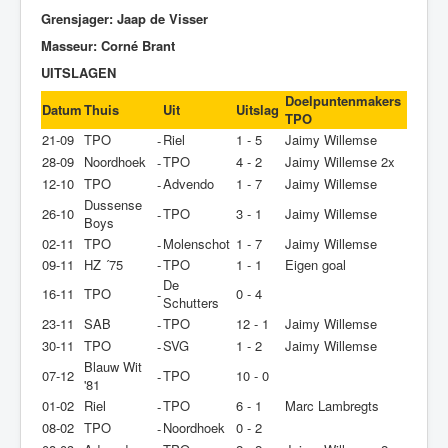
Grensjager: Jaap de Visser
Masseur: Corné Brant
UITSLAGEN
Doelpuntenmakers
Datum
Thuis
Uit
Uitslag
TPO
21-09
TPO
Riel
1 - 5
Jaimy Willemse
-
28-09
Noordhoek
TPO
4 - 2
Jaimy Willemse 2x
-
12-10
TPO
Advendo
1 - 7
Jaimy Willemse
-
Dussense
26-10
TPO
3 - 1
Jaimy Willemse
-
Boys
02-11
TPO
Molenschot
1 - 7
Jaimy Willemse
-
09-11
HZ ´75
-
TPO
1 - 1
Eigen goal
De
16-11
TPO
0 - 4
-
Schutters
23-11
SAB
TPO
12 - 1
Jaimy Willemse
-
30-11
TPO
SVG
1 - 2
Jaimy Willemse
-
Blauw Wit
07-12
TPO
10 - 0
-
'81
01-02
Riel
TPO
6 - 1
Marc Lambregts
-
08-02
TPO
Noordhoek
0 - 2
-