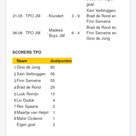
goal
Xavi Verbruggen,
21-05
TPO JM
-
Klundert
3 - 9
Brad de Rond en
Finn Semeins
Brad de Rond 4x,
Madese
06-06
TPO JM
-
6 - 4
Finn Semeins en
Boys JM
Gino de Jong
SCORERS TPO
Naam
doelpunten
Gino de Jong
62
1
Xavi Verbruggen
56
2
Finn Semeins
55
3
Brad de Rond
29
4
Luuk Romijn
13
5
6
Liv Dudok
4
7
Rev Spaans
2
8
Maartje van Heijst
1
8
Mahir Ozdemir
1
Eigen goal
2