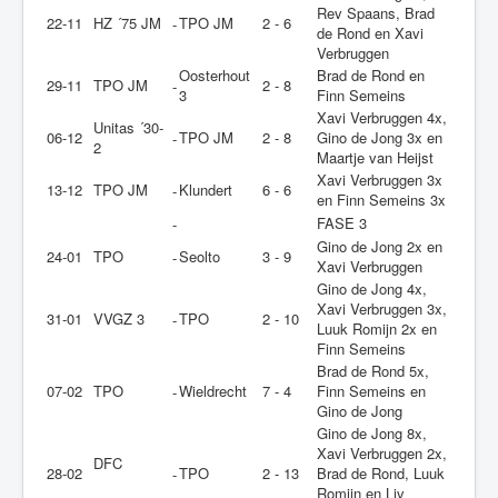
Rev Spaans, Brad
22-11
HZ ´75 JM
TPO JM
2 - 6
-
de Rond en Xavi
Verbruggen
Oosterhout
Brad de Rond en
29-11
TPO JM
2 - 8
-
3
Finn Semeins
Xavi Verbruggen 4x,
Unitas ´30-
06-12
TPO JM
2 - 8
Gino de Jong 3x en
-
2
Maartje van Heijst
Xavi Verbruggen 3x
13-12
TPO JM
Klundert
6 - 6
-
en Finn Semeins 3x
FASE 3
-
Gino de Jong 2x en
24-01
TPO
Seolto
3 - 9
-
Xavi Verbruggen
Gino de Jong 4x,
Xavi Verbruggen 3x,
31-01
VVGZ 3
TPO
2 - 10
-
Luuk Romijn 2x en
Finn Semeins
Brad de Rond 5x,
07-02
TPO
Wieldrecht
7 - 4
Finn Semeins en
-
Gino de Jong
Gino de Jong 8x,
Xavi Verbruggen 2x,
DFC
28-02
TPO
2 - 13
Brad de Rond, Luuk
-
Romijn en Liv