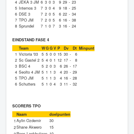
4
JEKA 3 JM
6
3
0
3
9
29
-
23
5
Internos 3
7
3
0
4
9
18
-
25
6
DSE 3
7
2
0
5
6
22
-
34
7
TPO JM
7
2
0
5
6
16
-
38
8
Sprundel
7
1
0
7
3
16
-
24
EINDSTAND FASE 4
Team
W
G
G
V
P
Dv
Dt
Minpunt
1
Victoria '03
5
5
0
0
15
30
-
6
2
Sc Gastel 2
5
4
0
1
12
17
-
8
3
BSC 4
5
2
0
3
6
26
-
17
4
Seolto 4 JM
5
1
1
3
4
20
-
29
5
TPO JM
5
1
1
3
4
16
-
28
6
Schutters
5
1
0
4
3
11
-
32
SCORERS TPO
Naam
doelpunten
Aylin Ozdemir
30
1
Shane Akwero
15
2
Rens Lankhuijzen
10
3