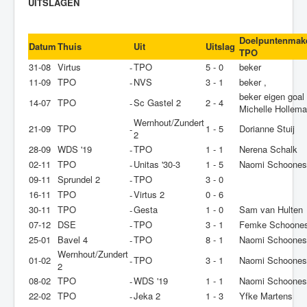
UITSLAGEN
Doelpuntenmak
Datum
Thuis
Uit
Uitslag
TPO
31-08
Virtus
TPO
5 - 0
beker
-
11-09
TPO
NVS
3 - 1
beker ,
-
beker eigen goal
14-07
TPO
Sc Gastel 2
2 - 4
-
Michelle Hollem
Wernhout/Zundert
21-09
TPO
1 - 5
Dorianne Stuij
-
2
28-09
WDS '19
TPO
1 - 1
Nerena Schalk
-
02-11
TPO
Unitas '30-3
1 - 5
Naomi Schoone
-
09-11
Sprundel 2
TPO
3 - 0
-
16-11
TPO
Virtus 2
0 - 6
-
30-11
TPO
Gesta
1 - 0
Sam van Hulten
-
07-12
DSE
TPO
3 - 1
Femke Schoone
-
25-01
Bavel 4
TPO
8 - 1
Naomi Schoone
-
Wernhout/Zundert
01-02
TPO
3 - 1
Naomi Schoone
-
2
08-02
TPO
WDS '19
1 - 1
Naomi Schoone
-
22-02
TPO
Jeka 2
1 - 3
Yfke Martens
-