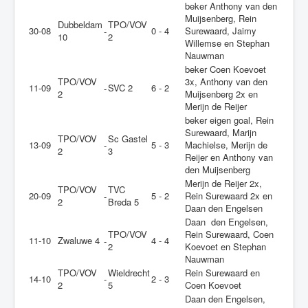
beker Anthony van den
Muijsenberg, Rein
Dubbeldam
TPO/VOV
30-08
0 - 4
Surewaard, Jaimy
-
10
2
Willemse en Stephan
Nauwman
beker Coen Koevoet
TPO/VOV
3x, Anthony van den
11-09
SVC 2
6 - 2
-
2
Muijsenberg 2x en
Merijn de Reijer
beker eigen goal, Rein
Surewaard, Marijn
TPO/VOV
Sc Gastel
13-09
5 - 3
Machielse, Merijn de
-
2
3
Reijer en Anthony van
den Muijsenberg
Merijn de Reijer 2x,
TPO/VOV
TVC
20-09
5 - 2
Rein Surewaard 2x en
-
2
Breda 5
Daan den Engelsen
Daan den Engelsen,
TPO/VOV
Rein Surewaard, Coen
11-10
Zwaluwe 4
4 - 4
-
2
Koevoet en Stephan
Nauwman
TPO/VOV
Wieldrecht
Rein Surewaard en
14-10
-
2 - 3
2
5
Coen Koevoet
Daan den Engelsen,