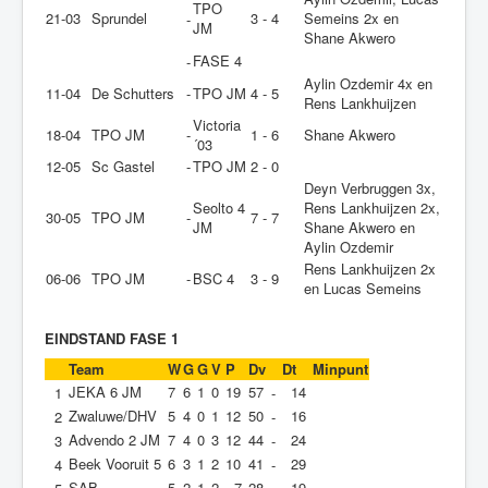
TPO
21-03
Sprundel
3 - 4
Semeins 2x en
-
JM
Shane Akwero
FASE 4
-
Aylin Ozdemir 4x en
11-04
De Schutters
-
TPO JM
4 - 5
Rens Lankhuijzen
Victoria
18-04
TPO JM
-
1 - 6
Shane Akwero
´03
12-05
Sc Gastel
-
TPO JM
2 - 0
Deyn Verbruggen 3x,
Seolto 4
Rens Lankhuijzen 2x,
30-05
TPO JM
-
7 - 7
JM
Shane Akwero en
Aylin Ozdemir
Rens Lankhuijzen 2x
06-06
TPO JM
-
BSC 4
3 - 9
en Lucas Semeins
EINDSTAND FASE 1
Team
W
G
G
V
P
Dv
Dt
Minpunt
JEKA 6 JM
7
6
1
0
19
57
14
1
-
Zwaluwe/DHV
5
4
0
1
12
50
16
2
-
Advendo 2 JM
7
4
0
3
12
44
24
3
-
Beek Vooruit 5
6
3
1
2
10
41
29
4
-
SAB
5
2
1
2
7
28
19