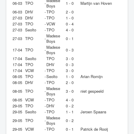
Madese
06-03
TPO
-
1 - 0
Martijn van Hoven
Boys
06-03
DHV
-
TPO
2 - 0
27-03
DHV
-
TPO
1 - 0
27-03
TPO
-
VCW
0 - 4
27-03
Seolto
-
TPO
4 - 0
Madese
27-03
TPO
-
0 - 1
Boys
Madese
17-04
TPO
-
0 - 3
Boys
17-04
Seolto
TPO
3 - 0
17-04
TPO
DHV
0 - 3
17-04
VCW
-
TPO
3 - 0
08-05
TPO
-
Seolto
1 - 0
Arian Romijn
08-05
DHV
-
TPO
2 - 0
Madese
08-05
TPO
-
3 - 0
niet gespeeld
Boys
08-05
VCW
-
TPO
4 - 0
29-05
TPO
-
DHV
0 - 2
29-05
Seolto
-
TPO
1 - 1
Jeroen Spaans
Madese
29-05
TPO
-
0 - 2
Boys
29-05
VCW
-
TPO
0 - 1
Patrick de Rooij