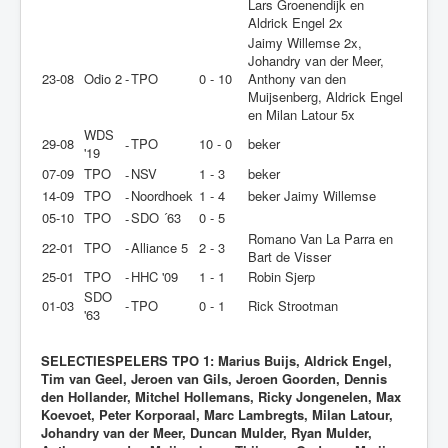
Lars Groenendijk en
Aldrick Engel 2x
Jaimy Willemse 2x,
Johandry van der Meer,
23-08
Odio 2
-
TPO
0 - 10
Anthony van den
Muijsenberg, Aldrick Engel
en Milan Latour 5x
WDS
29-08
TPO
10 - 0
beker
-
'19
07-09
TPO
NSV
1 - 3
beker
-
14-09
TPO
Noordhoek
1 - 4
beker Jaimy Willemse
-
05-10
TPO
SDO ´63
0 - 5
-
Romano Van La Parra en
22-01
TPO
-
Alliance 5
2 - 3
Bart de Visser
25-01
TPO
-
HHC '09
1 - 1
Robin Sjerp
SDO
01-03
-
TPO
0 - 1
Rick Strootman
'63
SELECTIESPELERS TPO 1:
Marius Buijs, Aldrick Engel,
Tim van Geel, Jeroen van Gils, Jeroen Goorden, Dennis
den Hollander, Mitchel Hollemans, Ricky Jongenelen, Max
Koevoet, Peter Korporaal, Marc Lambregts, Milan Latour,
Johandry van der Meer, Duncan Mulder, Ryan Mulder,