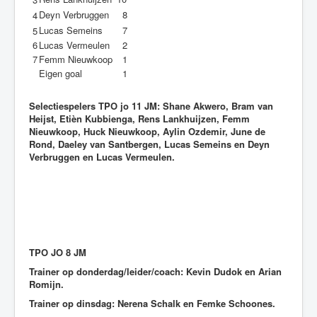
Deyn Verbruggen
8
4
Lucas Semeins
7
5
6
Lucas Vermeulen
2
7
Femm Nieuwkoop
1
Eigen goal
1
Selectiespelers TPO jo 11 JM:
Shane Akwero, Bram van
Heijst, Etièn Kubbienga, Rens Lankhuijzen, Femm
Nieuwkoop, Huck Nieuwkoop, Aylin Ozdemir, June de
Rond, Daeley van Santbergen, Lucas Semeins en Deyn
Verbruggen en Lucas Vermeulen.
TPO JO 8 JM
Trainer op donderdag/leider/coach: Kevin Dudok en Arian
Romijn.
Trainer op dinsdag: Nerena Schalk en Femke Schoones.