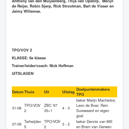
Anthony van den Muijsenberg, Thijs van Opdorp, Merijn
de Reijer, Robin Sjerp, Rick Strootman, Bart de Visser en
Jaimy Willemse.
TPO/VOV 2
KLASSE: 6e klasse
Trainer/leider/coach: Nick Hoffman
UITSLAGEN
Doelpuntenmakers
Datum
Thuis
Uit
Uitslag
TPO
beker Marijn Machielse,
TPO/VOV
ZBC '97
Leon de Boer, Rein
31-08
-
4 - 3
2
35+1
Surewaard en eigen
goal
Terheijden
TPO/VOV
beker Dennis van Mill
07-09
-
3 - 2
5
2
en Bram van Gerwen