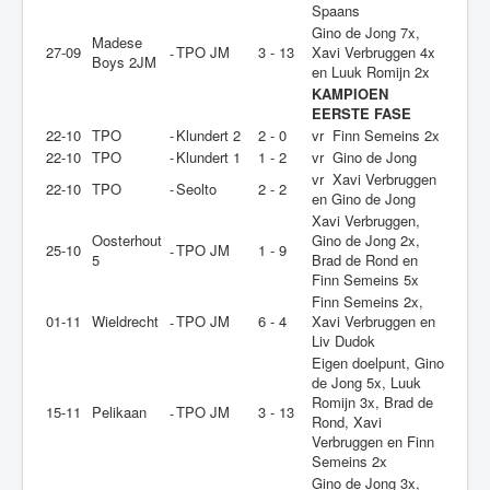
Spaans
Gino de Jong 7x,
Madese
27-09
TPO JM
3 - 13
Xavi Verbruggen 4x
-
Boys 2JM
en Luuk Romijn 2x
KAMPIOEN
EERSTE FASE
22-10
TPO
-
Klundert 2
2 - 0
vr Finn Semeins 2x
22-10
TPO
-
Klundert 1
1 - 2
vr Gino de Jong
vr Xavi Verbruggen
22-10
TPO
-
Seolto
2 - 2
en Gino de Jong
Xavi Verbruggen,
Oosterhout
Gino de Jong 2x,
25-10
TPO JM
1 - 9
-
5
Brad de Rond en
Finn Semeins 5x
Finn Semeins 2x,
01-11
Wieldrecht
TPO JM
6 - 4
Xavi Verbruggen en
-
Liv Dudok
Eigen doelpunt, Gino
de Jong 5x, Luuk
Romijn 3x, Brad de
15-11
Pelikaan
TPO JM
3 - 13
-
Rond, Xavi
Verbruggen en Finn
Semeins 2x
Gino de Jong 3x,