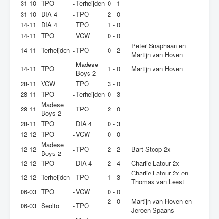
31-10
TPO
Terheijden
0 - 1
-
31-10
DIA 4
TPO
2 - 0
-
14-11
DIA 4
TPO
1 - 0
-
14-11
TPO
VCW
0 - 0
-
Peter Snaphaan en
14-11
Terheijden
TPO
0 - 2
-
Martijn van Hoven
Madese
14-11
TPO
1 - 0
Martijn van Hoven
-
Boys 2
28-11
VCW
TPO
3 - 0
-
28-11
TPO
Terheijden
0 - 3
-
Madese
28-11
TPO
2 - 0
-
Boys 2
28-11
TPO
DIA 4
0 - 3
-
12-12
TPO
VCW
0 - 0
-
Madese
12-12
TPO
2 - 2
Bart Stoop 2x
-
Boys 2
12-12
TPO
-
DIA 4
2 - 4
Charlie Latour 2x
Charlie Latour 2x en
12-12
Terheijden
-
TPO
1 - 3
Thomas van Leest
06-03
TPO
-
VCW
0 - 0
2 - 0
Martijn van Hoven en
06-03
Seolto
-
TPO
Jeroen Spaans