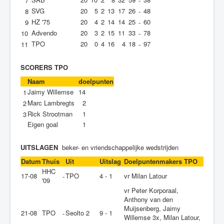
7
-
SVG
20
5
2
13
17
26
48
8
-
HZ '75
20
4
2
14
14
25
60
9
-
Advendo
20
3
2
15
11
33
78
10
-
TPO
20
0
4
16
4
18
97
11
-
SCORERS TPO
Naam
doelpunten
Jaimy Willemse
14
1
Marc Lambregts
2
2
Rick Strootman
1
3
Eigen goal
1
UITSLAGEN
beker- en vriendschappelijke wedstrijden
Datum
Thuis
Uit
Uitslag
Doelpuntenmakers TPO
HHC
17-08
TPO
4 - 1
vr Milan Latour
-
'09
vr Peter Korporaal,
Anthony van den
Muijsenberg, Jaimy
21-08
TPO
Seolto 2
9 - 1
-
Willemse 3x, Milan Latour,