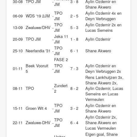
30-08
TPO JM
3 - 8
Aylin Ozdemir en
-
JM
Shane Akwero
TPO
Aylin Ozdemir 4x en
06-09
WDS '19 2JM
2 - 5
-
JM
Deyn Verbruggen
TPO
Aylin Ozdemir 2x en
13-09
Zwaluwe/DHV
5 - 3
-
JM
Lucas Semeins
Jeka 11
20-09
TPO JM
1 - 8
Aylin Ozdemir
-
JM
TPO
25-10
Neerlandia '31
6 - 1
Shane Akwero
-
JM
FASE 2
Beek Vooruit
TPO
Aylin Ozdemir en
01-11
7 - 3
-
5
JM
Deyn Verbruggen 2x
Rens Lankhuijzen 3x,
Shane Akwero 2x,
Zundert
08-11
TPO
-
8 - 2
Aylin Ozdemir, Lucas
2
Semeins en Lucas
Vermeulen
TPO
Aylin Ozdemir en
15-11
Groen Wit 4
3 - 2
-
JM
Shane Akwero
Aylin Ozdemir 2x,
TPO
22-11
Zwaluwe-DHV
6 - 4
Shane Akwero en
-
JM
Lucas Vermeulen
Eigen goal, Shane
Unitas