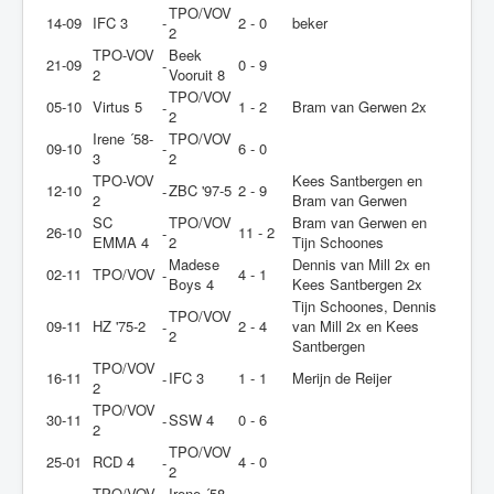
TPO/VOV
14-09
IFC 3
-
2 - 0
beker
2
TPO-VOV
Beek
21-09
0 - 9
-
2
Vooruit 8
TPO/VOV
05-10
Virtus 5
1 - 2
Bram van Gerwen 2x
-
2
Irene ´58-
TPO/VOV
09-10
-
6 - 0
3
2
TPO-VOV
Kees Santbergen en
12-10
ZBC '97-5
2 - 9
-
2
Bram van Gerwen
SC
TPO/VOV
Bram van Gerwen en
26-10
11 - 2
-
EMMA 4
2
Tijn Schoones
Madese
Dennis van Mill 2x en
02-11
TPO/VOV
4 - 1
-
Boys 4
Kees Santbergen 2x
Tijn Schoones, Dennis
TPO/VOV
09-11
HZ '75-2
2 - 4
van Mill 2x en Kees
-
2
Santbergen
TPO/VOV
16-11
IFC 3
1 - 1
Merijn de Reijer
-
2
TPO/VOV
30-11
SSW 4
0 - 6
-
2
TPO/VOV
25-01
RCD 4
4 - 0
-
2
TPO/VOV
Irene ´58-