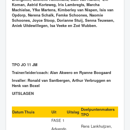
Koman, Astrid Korteweg, Iris Lambregts, Marcha
Machielse, Yfke Martens, Kimberley van Nispen, Isis van
Opdorp, Nerena Schalk, Femke Schoones, Naomie
Schoones, Joyce Stoop, Dorianne Stuij, Senna Teuwsen,
Aniek Uitdewillegen, Isa Veeke en Zoé Wubben.
TPO JO 11 JM
Trainer/leider/coach: Alan Akwero en Ryanne Boogaard
Invaller: Ronald van Santbergen, Arthur Verbruggen en
Henk van Boxel
UITSLAGEN
Doelpuntenmakers
Datum
Thuis
Uit
Uitslag
TPO
FASE 1
Rens Lankhuijzen,
Advendo