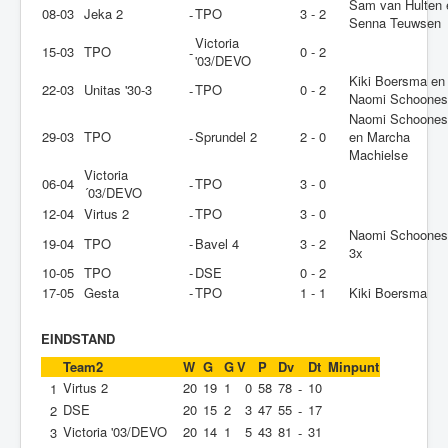
Sam van Hulten 
08-03
Jeka 2
TPO
3 - 2
-
Senna Teuwsen
Victoria
15-03
TPO
0 - 2
-
'03/DEVO
Kiki Boersma en
22-03
Unitas '30-3
TPO
0 - 2
-
Naomi Schoone
Naomi Schoones
29-03
TPO
Sprundel 2
2 - 0
en Marcha
-
Machielse
Victoria
06-04
TPO
3 - 0
-
´03/DEVO
12-04
Virtus 2
TPO
3 - 0
-
Naomi Schoones
19-04
TPO
-
Bavel 4
3 - 2
3x
10-05
TPO
-
DSE
0 - 2
17-05
Gesta
-
TPO
1 - 1
Kiki Boersma
EINDSTAND
Team2
W
G
G
V
P
Dv
Dt
Minpunt
Virtus 2
20
19
1
0
58
78
10
1
-
DSE
20
15
2
3
47
55
17
2
-
Victoria '03/DEVO
20
14
1
5
43
81
31
3
-