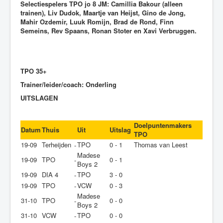
Selectiespelers TPO jo 8 JM: Camillia Bakour (alleen
trainen), Liv Dudok,
Maartje van Heijst, Gino de Jong,
Mahir Ozdemir, Luuk Romijn, Brad de Rond, Finn
Semeins, Rev Spaans, Ronan Stoter en Xavi Verbruggen.
TPO 35+
Trainer/leider/coach: Onderling
UITSLAGEN
Doelpuntenmakers
Datum
Thuis
Uit
Uitslag
TPO
19-09
Terheijden
TPO
0 - 1
Thomas van Leest
-
Madese
19-09
TPO
0 - 1
-
Boys 2
19-09
DIA 4
TPO
3 - 0
-
19-09
TPO
VCW
0 - 3
-
Madese
31-10
TPO
0 - 0
-
Boys 2
31-10
VCW
TPO
0 - 0
-