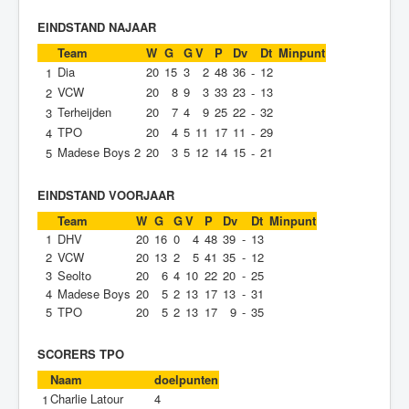
EINDSTAND NAJAAR
Team
W
G
G
V
P
Dv
Dt
Minpunt
Dia
20
15
3
2
48
36
12
1
-
VCW
20
8
9
3
33
23
13
2
-
Terheijden
20
7
4
9
25
22
32
3
-
TPO
20
4
5
11
17
11
29
4
-
Madese Boys 2
20
3
5
12
14
15
21
5
-
EINDSTAND VOORJAAR
Team
W
G
G
V
P
Dv
Dt
Minpunt
1
DHV
20
16
0
4
48
39
-
13
2
VCW
20
13
2
5
41
35
-
12
3
Seolto
20
6
4
10
22
20
-
25
4
Madese Boys
20
5
2
13
17
13
-
31
5
TPO
20
5
2
13
17
9
-
35
SCORERS TPO
Naam
doelpunten
Charlie Latour
4
1