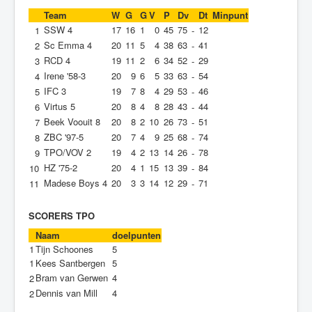
Team
W
G
G
V
P
Dv
Dt
Minpunt
SSW 4
17
16
1
0
45
75
12
1
-
Sc Emma 4
20
11
5
4
38
63
41
2
-
RCD 4
19
11
2
6
34
52
29
3
-
Irene '58-3
20
9
6
5
33
63
54
4
-
IFC 3
19
7
8
4
29
53
46
5
-
Virtus 5
20
8
4
8
28
43
44
6
-
Beek Voouit 8
20
8
2
10
26
73
51
7
-
ZBC '97-5
20
7
4
9
25
68
74
8
-
TPO/VOV 2
19
4
2
13
14
26
78
9
-
HZ '75-2
20
4
1
15
13
39
84
10
-
Madese Boys 4
20
3
3
14
12
29
71
11
-
SCORERS TPO
Naam
doelpunten
1
Tijn Schoones
5
1
Kees Santbergen
5
Bram van Gerwen
4
2
Dennis van Mill
4
2