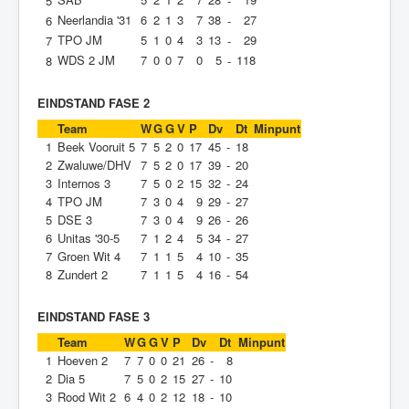
5
-
Neerlandia '31
6
2
1
3
7
38
27
6
-
TPO JM
5
1
0
4
3
13
29
7
-
WDS 2 JM
7
0
0
7
0
5
118
8
-
EINDSTAND FASE 2
Team
W
G
G
V
P
Dv
Dt
Minpunt
1
Beek Vooruit 5
7
5
2
0
17
45
-
18
2
Zwaluwe/DHV
7
5
2
0
17
39
-
20
3
Internos 3
7
5
0
2
15
32
-
24
4
TPO JM
7
3
0
4
9
29
-
27
5
DSE 3
7
3
0
4
9
26
-
26
6
Unitas '30-5
7
1
2
4
5
34
-
27
7
Groen Wit 4
7
1
1
5
4
10
-
35
8
Zundert 2
7
1
1
5
4
16
-
54
EINDSTAND FASE 3
Team
W
G
G
V
P
Dv
Dt
Minpunt
1
Hoeven 2
7
7
0
0
21
26
-
8
2
Dia 5
7
5
0
2
15
27
-
10
3
Rood Wit 2
6
4
0
2
12
18
-
10