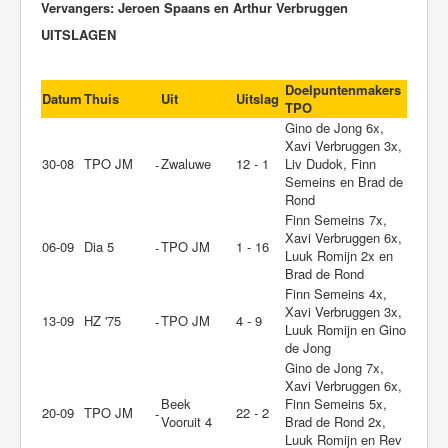
Vervangers: Jeroen Spaans en Arthur Verbruggen
UITSLAGEN
Doelpuntenmakers
Datum
Thuis
Uit
Uitslag
TPO
Gino de Jong 6x,
Xavi Verbruggen 3x,
30-08
TPO JM
Zwaluwe
12 - 1
Liv Dudok, Finn
-
Semeins en Brad de
Rond
Finn Semeins 7x,
Xavi Verbruggen 6x,
06-09
Dia 5
TPO JM
1 - 16
-
Luuk Romijn 2x en
Brad de Rond
Finn Semeins 4x,
Xavi Verbruggen 3x,
13-09
HZ '75
TPO JM
4 - 9
-
Luuk Romijn en Gino
de Jong
Gino de Jong 7x,
Xavi Verbruggen 6x,
Beek
Finn Semeins 5x,
20-09
TPO JM
22 - 2
-
Vooruit 4
Brad de Rond 2x,
Luuk Romijn en Rev