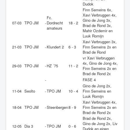
Dudok
Finn Semeins 6x,
Xavi Verbruggen 4x,
Fc.
Gino de Jong 3x,
07-03
TPO JM
Dordrecht
18 - 2
-
Brad de Rond 3x,
amateurs
Mahir Ozdemir en
Luuk Romijn
Xavi Verbruggen 3x,
21-03
TPO JM
Klundert 2
6 - 3
Finn Semeins 2x en
-
Brad de Rond
vr Xavi Verbruggen
4x, Gino de Jong 4x,
29-03
TPO JM
-
HZ ´75
11 - 2
Finn Semeins 2x en
Brad de Rond 2x
FASE 4
-
Gino de Jong 2x,
11-04
Seolto
TPO JM
10 - 4
Finn Semeins en
-
Luuk Romijn
Xavi Verbruggen 4x,
18-04
TPO JM
-
Steenbergen
8 - 9
Finn Semeins 2x en
Brad de Rond 2x
Brad de Rond 2x,
Gino de Jong 2x, Liv
12-05
Dia 3
-
TPO JM
0 - 6
Dudok en eigen