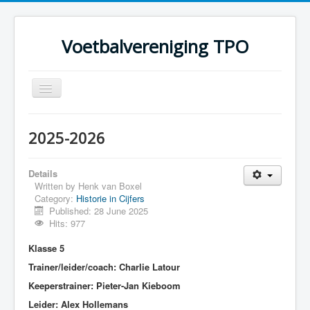
Voetbalvereniging TPO
Toggle
Navigation
Home
2025-2026
Over TPO
Teams
Details
Written by
Henk van Boxel
Foto's
Category:
Historie in Cijfers
Published: 28 June 2025
Sponsoring
Hits: 977
Programma
Klasse 5
Trainer/leider/coach: Charlie Latour
Keeperstrainer: Pieter-Jan Kieboom
Leider: Alex Hollemans