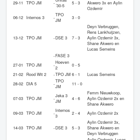
29-11
TPO JM
5 - 3
Akwero 3x en Aylin
-
´30-5
Ozdemir
TPO
06-12
Internos 3
3 - 0
-
JM
Deyn Verbruggen,
Rens Lankhuijzen,
13-12
TPO JM
DSE 3
7 - 3
Aylin Ozdemir 3x,
-
Shane Akwero en
Lucas Semeins
FASE 3
-
Hoeven
27-01
TPO JM
0 - 5
-
2
21-02
Rood Wit 2
TPO JM
6 - 1
Lucas Semeins
-
TPO
28-02
DIA 5
11 - 0
-
JM
Femm Nieuwkoop,
Jeka 3
07-03
TPO JM
4 - 6
Aylin Ozdemir 2x en
-
JM
Shane Akwero
Internos
09-03
TPO JM
2 - 4
Aylin Ozdemir 2x
-
3
Aylin Ozdemir 3x,
14-03
TPO JM
DSE 3
5 - 3
Shane Akwero en
-
Deyn Verbruggen
Aylin Ozdemir, Lucas