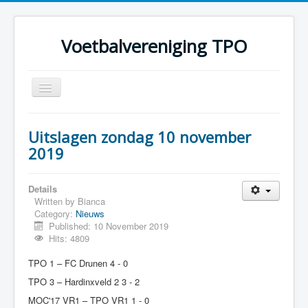
Voetbalvereniging TPO
Toggle
Navigation
Home
Uitslagen zondag 10 november
Over TPO
2019
Teams
Details
Foto's
Written by
Bianca
Category:
Nieuws
Sponsoring
Published: 10 November 2019
Programma
Hits: 4809
TPO 1 – FC Drunen 4 - 0
TPO 3 – Hardinxveld 2 3 - 2
MOC'17 VR1 – TPO VR1 1 - 0