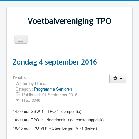
Voetbalvereniging TPO
Toggle
Navigation
Home
Zondag 4 september 2016
Over TPO
Teams
Details
Written by
Bianca
Foto's
Category:
Programma Senioren
Published: 01 September 2016
Sponsoring
Hits: 3349
Programma
14:00 uur SSW 1 - TPO 1 (competitie)
10:30 uur TPO 2 - Noordhoek 3 (vriendschappelijk)
10:45 uur TPO VR1 - Steenbergen VR1 (beker)