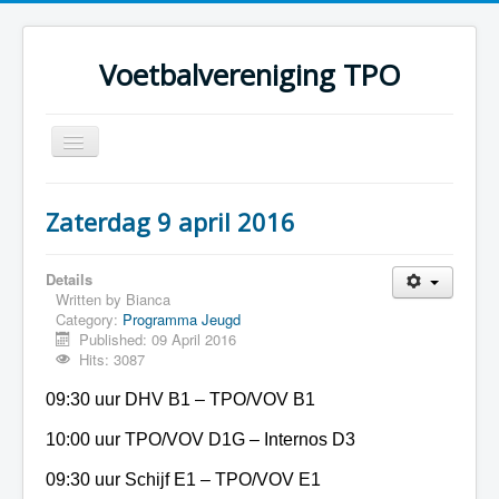
Voetbalvereniging TPO
Toggle
Navigation
Home
Zaterdag 9 april 2016
Over TPO
Teams
Details
Written by
Bianca
Foto's
Category:
Programma Jeugd
Published: 09 April 2016
Sponsoring
Hits: 3087
Programma
09:30 uur DHV B1 – TPO/VOV B1
10:00 uur TPO/VOV D1G – Internos D3
09:30 uur Schijf E1 – TPO/VOV E1