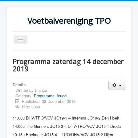
Voetbalvereniging TPO
Toggle
Navigation
Home
Programma zaterdag 14 december
Over TPO
2019
Teams
Details
Foto's
Written by
Bianca
Category:
Programma Jeugd
Sponsoring
Published: 08 December 2019
Programma
Hits: 3049
11.00u DHV/TPO/VOV JO19-1 – Internos JO19-2 Den Hoek
14.00u The Gunners JO15-2 – DHV/TPO/VOV JO15-1 Breda
13.15u Boeimeer JO15-4 – TPO/DHV/VOV JO15-2 Rijen