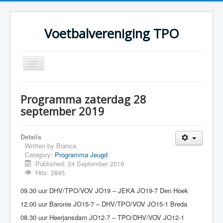
Voetbalvereniging TPO
Toggle
Navigation
Home
Programma zaterdag 28
Over TPO
september 2019
Teams
Details
Foto's
Written by
Bianca
Category:
Programma Jeugd
Sponsoring
Published: 24 September 2019
Programma
Hits: 2845
09.30 uur DHV/TPO/VOV JO19 – JEKA JO19-7 Den Hoek
12.00 uur Baronie JO15-7 – DHV/TPO/VOV JO15-1 Breda
08.30 uur Heerjansdam JO12-7 – TPO/DHV/VOV JO12-1