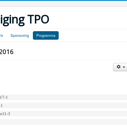
iging TPO
's
Sponsoring
Programma
 2016
17-1
-1
Jo11-3