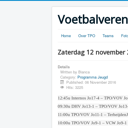
Voetbalveren
Home
Over TPO
Teams
Foto
Zaterdag 12 november
Details
Written by
Bianca
Category:
Programma Jeugd
Published: 06 November 2016
Hits: 3225
12:45u Internos Jo17-4 – TPO/VOV Jo
09:30u DHV Jo13-1 – TPO/VOV Jo13
11:00u TPO/VOV Jo11-1 – Terheijden
10:00u TPO/VOV Jo9-1 – VCW Jo9-1