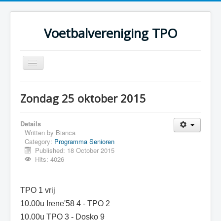
Voetbalvereniging TPO
Toggle
Navigation
Home
Zondag 25 oktober 2015
Over TPO
Teams
Details
Written by
Bianca
Foto's
Category:
Programma Senioren
Published: 18 October 2015
Sponsoring
Hits: 4026
Programma
TPO 1 vrij
10.00u Irene'58 4 - TPO 2
10.00u TPO 3 - Dosko 9