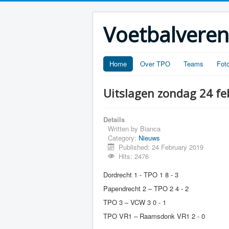
Voetbalveren
Home
Over TPO
Teams
Foto
Uitslagen zondag 24 fe
Details
Written by
Bianca
Category:
Nieuws
Published: 24 February 2019
Hits: 2476
Dordrecht 1 - TPO 1 8 - 3
Papendrecht 2 – TPO 2 4 - 2
TPO 3 – VCW 3 0 - 1
TPO VR1 – Raamsdonk VR1 2 - 0